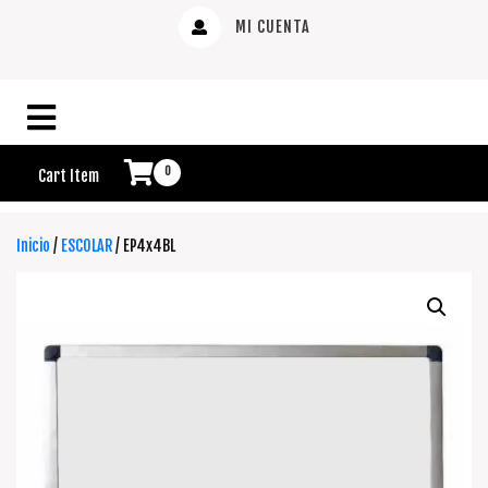
MI CUENTA
0
Cart Item
Inicio
/
ESCOLAR
/ EP4x4BL