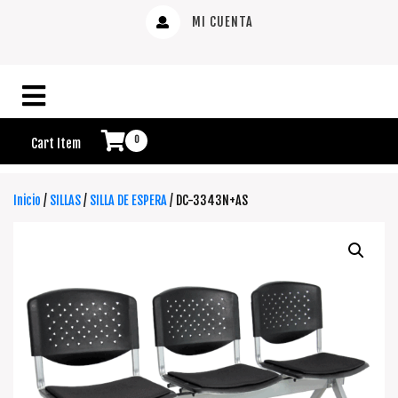
MI CUENTA
0
Cart Item
Inicio
/
SILLAS
/
SILLA DE ESPERA
/ DC-3343N+AS