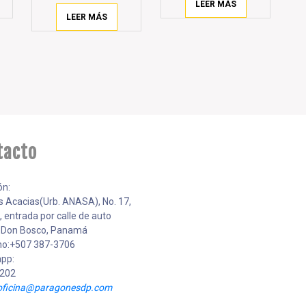
LEER MÁS
LEER MÁS
tacto
ón:
as Acacias(Urb. ANASA), No. 17,
ª, entrada por calle de auto
, Don Bosco, Panamá
no:+507 387-3706
pp:
202
oficina@paragonesdp.com