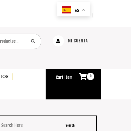
ES
｜
MI CUENTA
IOS
0
Cart Item