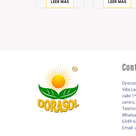
LEER MÁS
LEER MÁS
Con
Direcci
Villa L
calle 1
centro
Telefo
Whatsa
6349-6
Email: